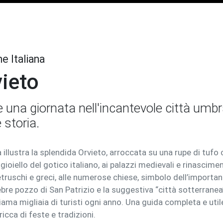
ne Italiana
ieto
e una giornata nell'incantevole città um
 storia.
 illustra la splendida Orvieto, arroccata su una rupe di tufo
ioiello del gotico italiano, ai palazzi medievali e rinascimen
etruschi e greci, alle numerose chiese, simbolo dell’importanz
bre pozzo di San Patrizio e la suggestiva “città sotterranea
iama migliaia di turisti ogni anno. Una guida completa e utile 
 ricca di feste e tradizioni.