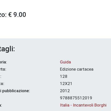
o: € 9.00
agli:
ria:
Guida
to:
Edizione cartacea
:
128
o:
12X21
i pubblicazione:
2012
9788875512019
a:
Italia - Incantevoli Borghi