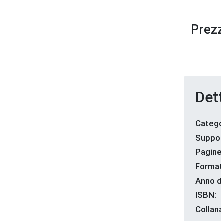
Prezz
Dett
Catego
Suppor
Pagine
Format
Anno d
ISBN:
Collan