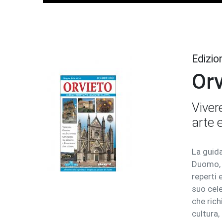
Edizio
Orv
Viver
arte e
La guida
Duomo, g
reperti 
suo cele
che rich
cultura,