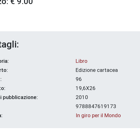
o: € 9.00
agli:
ria:
Libro
to:
Edizione cartacea
:
96
o:
19,6X26
i pubblicazione:
2010
9788847619173
a:
In giro per il Mondo