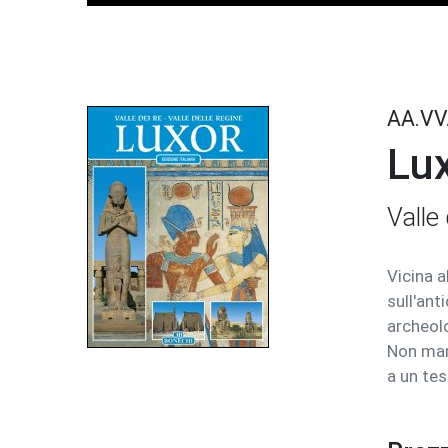
AA.VV
Lu
Valle
Vicina a
sull'ant
archeolo
Non man
a un tes