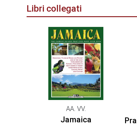
Libri collegati
AA. VV.
wer
Jamaica
Pra