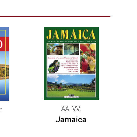
AA. VV.
r
Jamaica
Prag