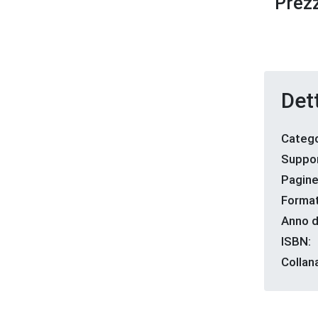
Prezz
Dett
Catego
Suppor
Pagine
Format
Anno d
ISBN:
Collan